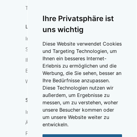
Therapie
Ihre Privatsphäre ist
Leben mit Osteoporose
uns wichtig
Im Überblick
Diese Website verwendet Cookies
Sturzprophylaxe & Funktionstraining
und Targeting Technologien, um
Ihnen ein besseres Internet-
Ihr Ansprechpartner vor Ort
Erlebnis zu ermöglichen und die
Expertensuche
Werbung, die Sie sehen, besser an
Ihre Bedürfnisse anzupassen.
Weltosteoporosetag
Diese Technologien nutzen wir
außerdem, um Ergebnisse zu
Service
messen, um zu verstehen, woher
unsere Besucher kommen oder
Im Überblick
um unsere Website weiter zu
Ärzte-Hotline
entwickeln.
Presse