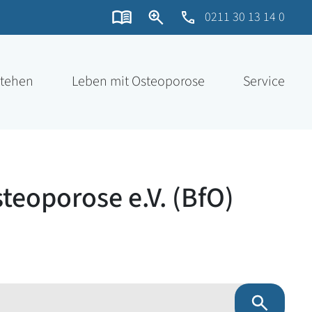
0211 30 13 14 0
stehen
Leben mit Osteoporose
Service
eoporose e.V. (BfO)
Suchen