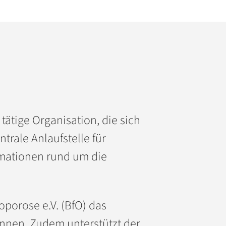
tätige Organisation, die sich
trale Anlaufstelle für
rmationen rund um die
oporose e.V. (BfO) das
ennen. Zudem unterstützt der