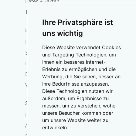
Daten & Fakten
Therapie
Ihre Privatsphäre ist
Leben mit Osteoporose
uns wichtig
Im Überblick
Diese Website verwendet Cookies
Sturzprophylaxe & Funktionstraining
und Targeting Technologien, um
Ihnen ein besseres Internet-
Ihr Ansprechpartner vor Ort
Erlebnis zu ermöglichen und die
Expertensuche
Werbung, die Sie sehen, besser an
Ihre Bedürfnisse anzupassen.
Weltosteoporosetag
Diese Technologien nutzen wir
außerdem, um Ergebnisse zu
Service
messen, um zu verstehen, woher
unsere Besucher kommen oder
Im Überblick
um unsere Website weiter zu
Ärzte-Hotline
entwickeln.