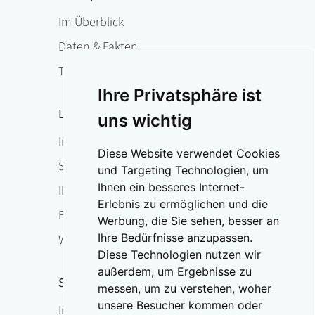
Im Überblick
Daten & Fakten
Therapie
Ihre Privatsphäre ist
Leben mit Osteoporose
uns wichtig
Im Überblick
Diese Website verwendet Cookies
Sturzprophylaxe & Funktionstraining
und Targeting Technologien, um
Ihnen ein besseres Internet-
Ihr Ansprechpartner vor Ort
Erlebnis zu ermöglichen und die
Expertensuche
Werbung, die Sie sehen, besser an
Ihre Bedürfnisse anzupassen.
Weltosteoporosetag
Diese Technologien nutzen wir
außerdem, um Ergebnisse zu
Service
messen, um zu verstehen, woher
unsere Besucher kommen oder
Im Überblick