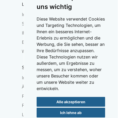
Leben mit Osteoporose
uns wichtig
Im Überblick
Diese Website verwendet Cookies
Sturzprophylaxe & Funktionstraining
und Targeting Technologien, um
Ihnen ein besseres Internet-
Ihr Ansprechpartner vor Ort
Erlebnis zu ermöglichen und die
Expertensuche
Werbung, die Sie sehen, besser an
Ihre Bedürfnisse anzupassen.
Weltosteoporosetag
Diese Technologien nutzen wir
außerdem, um Ergebnisse zu
Service
messen, um zu verstehen, woher
unsere Besucher kommen oder
Im Überblick
um unsere Website weiter zu
Ärzte-Hotline
entwickeln.
Presse
Alle akzeptieren
Publikationen
Ich lehne ab
Lernort Knochen