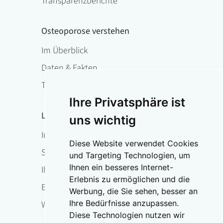
Transparenzberichte
Osteoporose verstehen
Im Überblick
Daten & Fakten
Therapie
Ihre Privatsphäre ist
Leben mit Osteoporose
uns wichtig
Im Überblick
Diese Website verwendet Cookies
Sturzprophylaxe & Funktionstraining
und Targeting Technologien, um
Ihnen ein besseres Internet-
Ihr Ansprechpartner vor Ort
Erlebnis zu ermöglichen und die
Expertensuche
Werbung, die Sie sehen, besser an
Ihre Bedürfnisse anzupassen.
Weltosteoporosetag
Diese Technologien nutzen wir