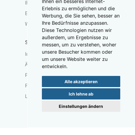
Ihnen ein besseres Internet-
Ihr Ansprechpartner vor Ort
Erlebnis zu ermöglichen und die
Expertensuche
Werbung, die Sie sehen, besser an
Ihre Bedürfnisse anzupassen.
Weltosteoporosetag
Diese Technologien nutzen wir
außerdem, um Ergebnisse zu
Service
messen, um zu verstehen, woher
unsere Besucher kommen oder
Im Überblick
um unsere Website weiter zu
Ärzte-Hotline
entwickeln.
Presse
Alle akzeptieren
Publikationen
Ich lehne ab
Lernort Knochen
Einstellungen ändern
Nach oben