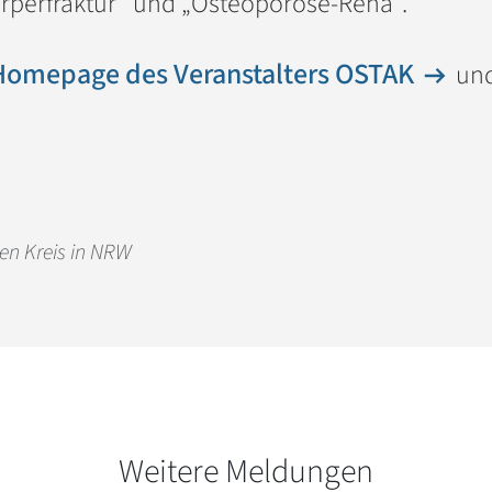
örperfraktur“ und „Osteoporose-Reha“.
Homepage des Veranstalters OSTAK
und
en Kreis in NRW
Weitere Meldungen