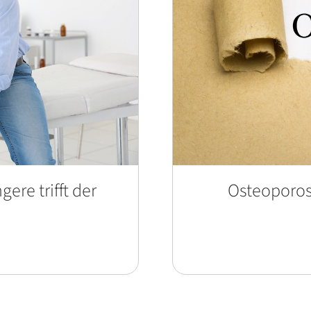
ere trifft der
Osteoporos