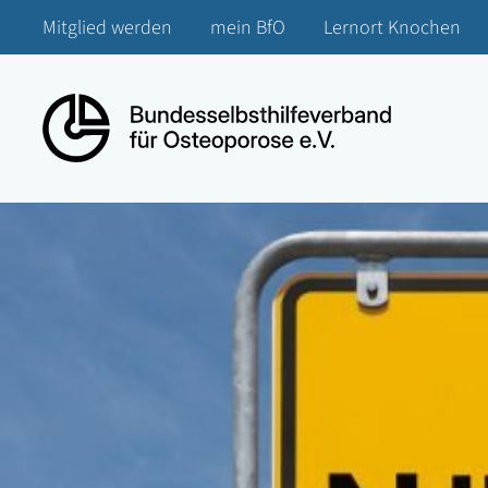
Mitglied werden
mein BfO
Lernort Knochen